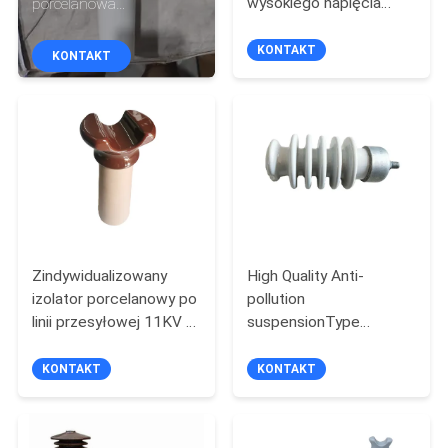
wysokiego napięcia
porcelanowa
KONTROLA
Tuleja porcelanowa
transformatora do
JAKOŚCI
dystrybucji
KONTAKT
KONTAKT
SKONTAKTUJ
SIĘ
Z
NAMI
AKTUALNOŚCI
Zindywidualizowany
High Quality Anti-
izolator porcelanowy po
pollution
linii przesyłowej 11KV /
suspensionType
SITEMAP
bez glazury
Porcelain Insulator
KONTAKT
KONTAKT
PRIVACY
POLICY