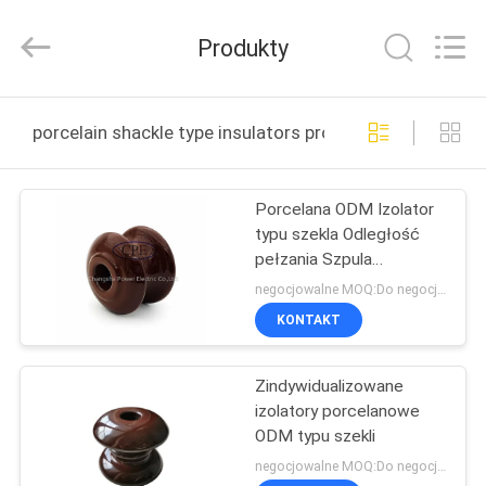
2025
Changsha
Power
Produkty
Electric
Co.,Ltd..
All
Rights
Reserved.
DOM
porcelain shackle type insulators produkcja online
PRODUKTY
Porcelana ODM Izolator
typu szekla Odległość
O
pełzania Szpula
NAS
elektryczna klasy ANSI
negocjowalne MOQ:Do negocjacji
KONTAKT
WYCIECZKA
Zindywidualizowane
PO
izolatory porcelanowe
FABRYCE
ODM typu szekli
negocjowalne MOQ:Do negocjacji