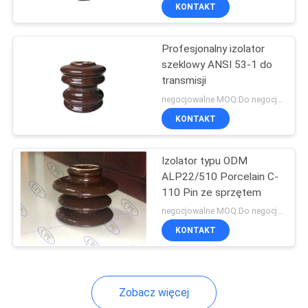
KONTROLA
KONTAKT
JAKOŚCI
Profesjonalny izolator
szeklowy ANSI 53-1 do
SKONTAKTUJ
transmisji
SIĘ
negocjowalne MOQ:Do negocjacji
Z
KONTAKT
NAMI
Izolator typu ODM
ALP22/510 Porcelain C-
AKTUALNOŚCI
110 Pin ze sprzętem
negocjowalne MOQ:Do negocjacji
SITEMAP
KONTAKT
PRIVACY
Zobacz więcej
POLICY