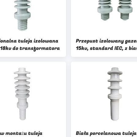
jonalna tuleja izolowana
Przepust izolowany gaz
18kv do transformatora
15kv, standard IEC, z bia
powłoką
w montażu tuleja
Biała porcelanowa tuleja