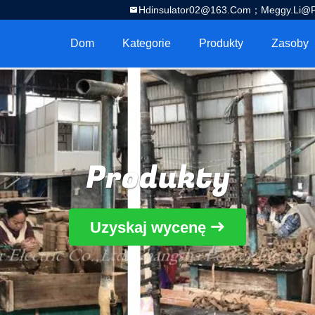
Hdinsulator02@163.com；Meggy.Li@por
Dom
Kategorie
Produkty
Zasoby
Produkty
Uzyskaj wycenę