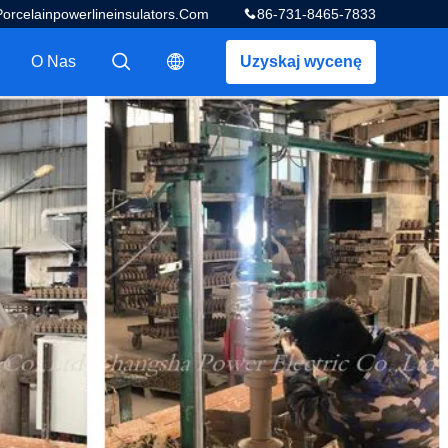
celainpowerlineinsulators.com
86-731-8465-7833
O Nas
Uzyskaj wycenę
描述
描述