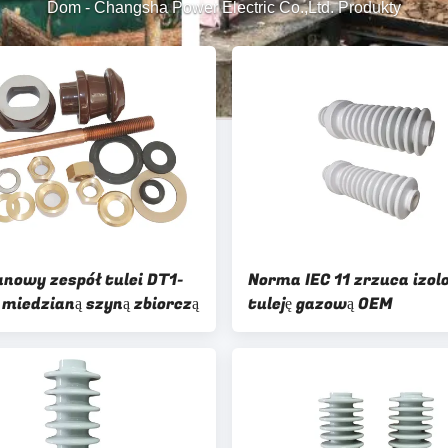
Dom
-
Changsha Power Electric Co.,Ltd. Produkty
anowy zespół tulei DT1-
Norma IEC 11 zrzuca izo
 miedzianą szyną zbiorczą
tuleję gazową OEM