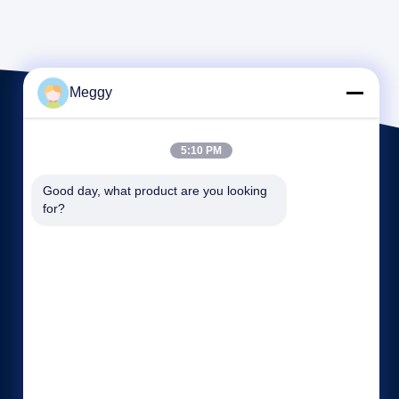
Meggy
5:10 PM
Good day, what product are you looking 
for?
Szybkie linki
Profil firmy
Wycieczka po fabryce
Kontrola jakości
Sitemap