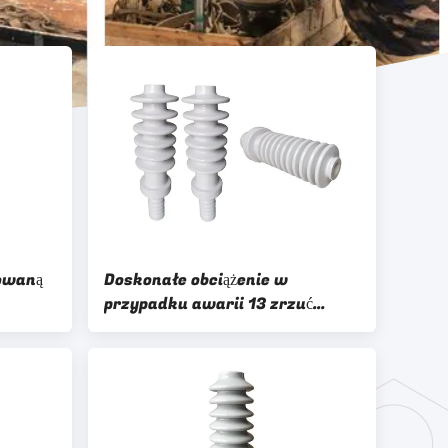
lowaną
Doskonałe obciążenie w
przypadku awarii 13 zrzuć
tuleję izolowaną gazem 33kv