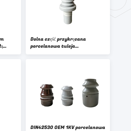
em
Dolna część przykręcana
łą
porcelanowa tuleja
transformatora IEC 25kV
DIN42530 OEM 1KV porcelanowa