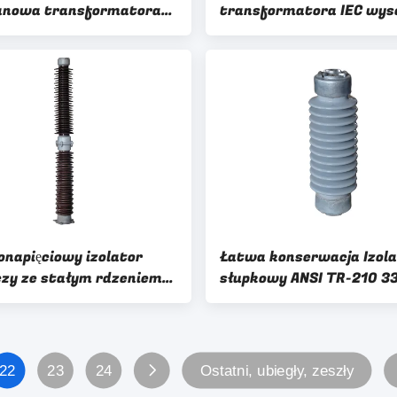
anowa transformatora
transformatora IEC wys
6kV
napięcia
napięciowy izolator
Łatwa konserwacja Izola
zy ze stałym rdzeniem
słupkowy ANSI TR-210 3
ANSI C29.9
podstacji
22
23
24
Ostatni, ubiegły, zeszły