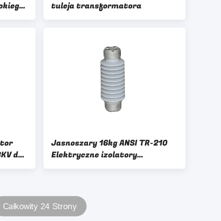
okiego
tuleja transformatora
tor
Jasnoszary 16kg ANSI TR-210
3KV do
Elektryczne izolatory
porcelanowe
Całkowity 24 Strony