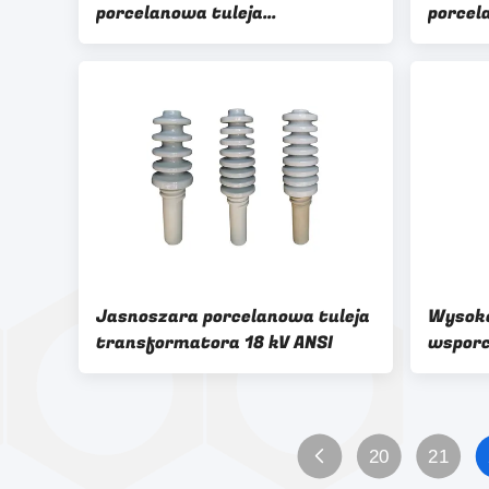
porcelanowa tuleja
porcel
transformatora wysokiego
OEM 3
napięcia
Jasnoszara porcelanowa tuleja
Wysoko
transformatora 18 kV ANSI
wsporc
89 kN 
20
21